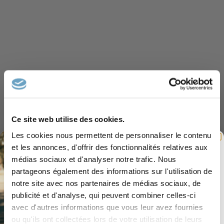
Ce site web utilise des cookies.
Les cookies nous permettent de personnaliser le contenu
et les annonces, d'offrir des fonctionnalités relatives aux
médias sociaux et d'analyser notre trafic. Nous
Rejoignez l'équipe
partageons également des informations sur l'utilisation de
Accès privilégié à nos meilleures offres,
actualités.. Inscrivez-vous dès maintenant et
notre site avec nos partenaires de médias sociaux, de
recevez
-10% sur votre première commande
publicité et d'analyse, qui peuvent combiner celles-ci
Email
avec d'autres informations que vous leur avez fournies
Excellent
ou qu'ils ont collectées lors de votre utilisation de leurs
REÇEVOIR 10% PAR MAIL !